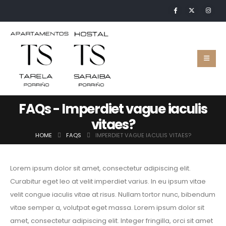
FAQs - Imperdiet vague iaculis
vitaes?
HOME
FAQS
IMPERDIET VAGUE IACULIS VITAES?
Lorem ipsum dolor sit amet, consectetur adipiscing elit.
Curabitur eget leo at velit imperdiet varius. In eu ipsum vitae
velit congue iaculis vitae at risus. Nullam tortor nunc, bibendum
vitae semper a, volutpat eget massa. Lorem ipsum dolor sit
amet, consectetur adipiscing elit. Integer fringilla, orci sit amet